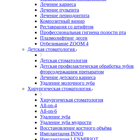
Лечение кариеса
Лечение пульпита
Лечение периодонтита
Композитный винир
Реставрация со штифтом
Профессиональная гигиена полости рта
Плазмолифтинг десен
Отбеливание ZOOM 4
Детская стоматология
Детская стоматология
Детская профилактическая обработка зубов
фторсодержащим препаратом
Лечение детского кариеса
Удаление молочного зуба
Хирургическая стоматология
Хирургическая стоматология
All-on-4
All-on-6
Удаление зуба
Удаление зуба мудрости
Восстановление костного объёма
Имплантация INNO
Имплантация LENMIRIOT