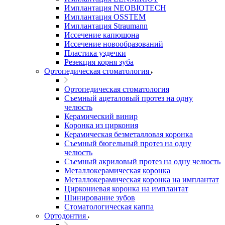
Имплантация NEOBIOTECH
Имплантация OSSTEM
Имплантация Straumann
Иссечение капюшона
Иссечение новообразований
Пластика уздечки
Резекция корня зуба
Ортопедическая стоматология
Ортопедическая стоматология
Съемный ацеталовый протез на одну
челюсть
Керамический винир
Коронка из циркония
Керамическая безметалловая коронка
Съемный бюгельный протез на одну
челюсть
Съемный акриловый протез на одну челюсть
Металлокерамическая коронка
Металлокерамическая коронка на имплантат
Циркониевая коронка на имплантат
Шинирование зубов
Стоматологическая каппа
Ортодонтия