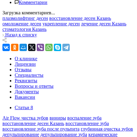
Комментарии
Загрузка комментариев...
плазмолифтинг десен
восстановление десен Казань
омоложение десен
укрепление десен
лечение десен Казань
стоматология Казань
Назад к списку
О клинике
Лицензии
Отзывы
Специалисты
Реквизиты
Вопросы и ответы
Документы
Вакансии
Статьи
8
Air Flow чистка зубов
виниры
воспаление зуба
восстановление десен Казань
восстановление зуба
восстановление зуба после пульпита
глубинная очистка зубов
депульпирование
депульпирование зуба
керамические