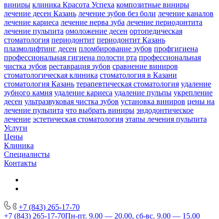
виниры
клиника Красота Успеха
композитные виниры
лечение десен Казань
лечение зубов без боли
лечение каналов
лечение кариеса
лечение нерва зуба
лечение периодонтита
лечение пульпита
омоложение десен
ортопедическая
стоматология
периодонтит
периодонтит Казань
плазмолифтинг десен
пломбирование зубов
профгигиена
профессиональная гигиена полости рта
профессиональная
чистка зубов
реставрация зубов
сравнение виниров
стоматологическая клиника
стоматология в Казани
стоматология Казань
терапевтическая стоматология
удаление
зубного камня
удаление кариеса
удаление пульпы
укрепление
десен
ультразвуковая чистка зубов
установка виниров
цены на
лечение пульпита
что выбрать виниры
эндодонтическое
лечение
эстетическая стоматология
этапы лечения пульпита
Услуги
Цены
Клиника
Специалисты
Контакты
+7 (843) 265-17-70
+7 (843) 265-17-70
Пн-пт. 9.00 — 20.00, сб-вс. 9.00 — 15.00