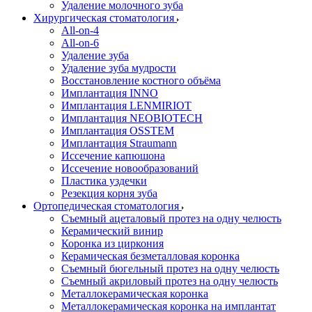
Удаление молочного зуба
Хирургическая стоматология
All-on-4
All-on-6
Удаление зуба
Удаление зуба мудрости
Восстановление костного объёма
Имплантация INNO
Имплантация LENMIRIOT
Имплантация NEOBIOTECH
Имплантация OSSTEM
Имплантация Straumann
Иссечение капюшона
Иссечение новообразований
Пластика уздечки
Резекция корня зуба
Ортопедическая стоматология
Съемный ацеталовый протез на одну челюсть
Керамический винир
Коронка из циркония
Керамическая безметалловая коронка
Съемный бюгельный протез на одну челюсть
Съемный акриловый протез на одну челюсть
Металлокерамическая коронка
Металлокерамическая коронка на имплантат