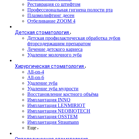
Реставрация со штифтом
Профессиональная гигиена полости рта
Плазмолифтинг десен
Отбеливание ZOOM 4
Детская стоматология
Детская профилактическая обработка зубов
фторсодержащим препаратом
Лечение детского кариеса
Удаление молочного зуба
Хирургическая стоматология
All-on-4
All-on-6
Удаление зуба
Удаление зуба мудрости
Восстановление костного объёма
Имплантация INNO
Имплантация LENMIRIOT
Имплантация NEOBIOTECH
Имплантация OSSTEM
Имплантация Straumann
Еще