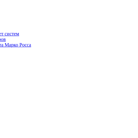
ет систем
ров
та Марко Росса