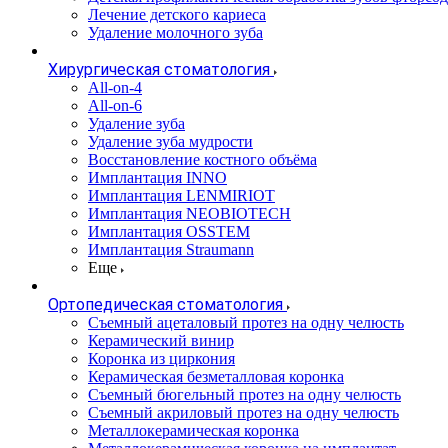
Лечение детского кариеса
Удаление молочного зуба
Хирургическая стоматология
All-on-4
All-on-6
Удаление зуба
Удаление зуба мудрости
Восстановление костного объёма
Имплантация INNO
Имплантация LENMIRIOT
Имплантация NEOBIOTECH
Имплантация OSSTEM
Имплантация Straumann
Еще
Ортопедическая стоматология
Съемный ацеталовый протез на одну челюсть
Керамический винир
Коронка из циркония
Керамическая безметалловая коронка
Съемный бюгельный протез на одну челюсть
Съемный акриловый протез на одну челюсть
Металлокерамическая коронка