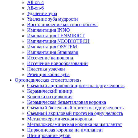
All-on-4
All-on-6
Удаление зуба
Удаление зуба мудрости
Восстановление костного объёма
Имплантация INNO
Имплантация LENMIRIOT
Имплантация NEOBIOTECH
Имплантация OSSTEM
Имплантация Straumann
Иссечение капюшона
Иссечение новообразований
Пластика уздечки
Резекция корня зуба
Ортопедическая стоматология
Съемный ацеталовый протез на одну челюсть
Керамический винир
Коронка из циркония
Керамическая безметалловая коронка
Съемный бюгельный протез на одну челюсть
Съемный акриловый протез на одну челюсть
Металлокерамическая коронка
Металлокерамическая коронка на имплантат
Циркониевая коронка на имплантат
Шинирование зубов