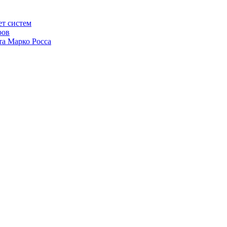
ет систем
ров
та Марко Росса